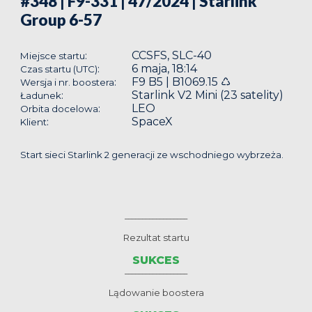
#348 | F9-331 | 47/2024
| Starlink
Group 6-57
CCSFS, SLC-40
:
Miejsce startu
6 maja, 18:14
:
Czas startu (UTC)
F9 B5 | B1069.15 ♺
:
Wersja i nr. boostera
Starlink V2 Mini (23 satelity)
:
Ładunek
LEO
:
Orbita docelowa
SpaceX
:
Klient
Start sieci Starlink 2 generacji ze wschodniego wybrzeża.
__________________
Rezultat startu
SUKCES
__________________
Lądowanie boostera