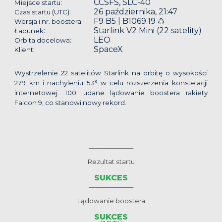
CCSFS, SLC-40
:
Miejsce startu
26 października, 21:47
:
Czas startu (UTC)
F9 B5 | B1069.19 ♺
:
Wersja i nr. boostera
Starlink V2 Mini (22 satelity)
:
Ładunek
LEO
:
Orbita docelowa
SpaceX
:
Klient
Wystrzelenie 22 satelitów Starlink na orbitę o wysokości
279 km i nachyleniu 53° w celu rozszerzenia konstelacji
internetowej. 100. udane lądowanie boostera rakiety
Falcon 9, co stanowi nowy rekord.
__________________
Rezultat startu
SUKCES
__________________
Lądowanie boostera
SUKCES