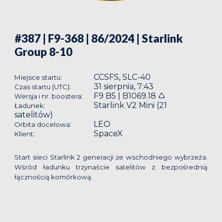
#387 | F9-368 | 86/2024
| Starlink
Group 8-10
CCSFS, SLC-40
:
Miejsce startu
31 sierpnia, 7:43
:
Czas startu (UTC)
F9 B5 | B1069.18 ♺
:
Wersja i nr. boostera
Starlink V2 Mini (21
:
Ładunek
satelitów)
LEO
:
Orbita docelowa
SpaceX
:
Klient
Start sieci Starlink 2 generacji ze wschodniego wybrzeża.
Wśród ładunku trzynaście satelitów z bezpośrednią
łącznością komórkową.
__________________