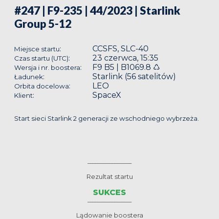
#247 | F9-235 | 44/2023
| Starlink
Group 5-12
CCSFS, SLC-40
:
Miejsce startu
23 czerwca, 15:35
:
Czas startu (UTC)
F9 B5 | B1069.8 ♺
:
Wersja i nr. boostera
Starlink (56 satelitów)
:
Ładunek
LEO
:
Orbita docelowa
SpaceX
:
Klient
Start sieci Starlink 2 generacji ze wschodniego wybrzeża.
__________________
Rezultat startu
SUKCES
__________________
Lądowanie boostera