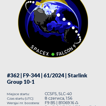
#362 | F9-344 | 61/2024
| Starlink
Group 10-1
CCSFS, SLC-40
:
Miejsce startu
8 czerwca, 1:56
:
Czas startu (UTC)
F9 B5 | B1069.16 ♺
:
Wersja i nr. boostera