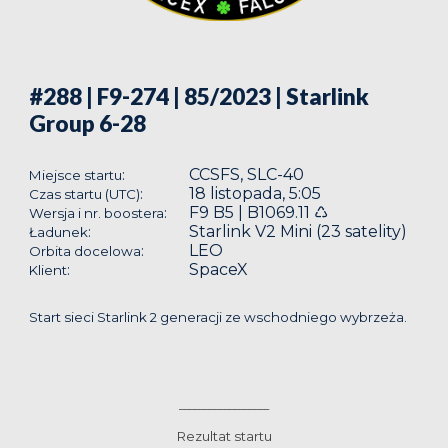
#288 | F9-274 | 85/2023
| Starlink
Group 6-28
CCSFS, SLC-40
:
Miejsce startu
18 listopada, 5:05
:
Czas startu (UTC)
F9 B5 | B1069.11 ♺
:
Wersja i nr. boostera
Starlink V2 Mini (23 satelity)
:
Ładunek
LEO
:
Orbita docelowa
SpaceX
:
Klient
Start sieci Starlink 2 generacji ze wschodniego wybrzeża.
__________________
Rezultat startu