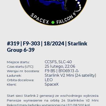
#319 | F9-303 | 18/2024
| Starlink
Group 6-39
CCSFS, SLC-40
:
Miejsce startu
25 lutego, 22:06
:
Czas startu (UTC)
F9 B5 | B1069.13 ♺
:
Wersja i nr. boostera
Starlink V2 Mini (24 satelity)
:
Ładunek
LEO
:
Orbita docelowa
SpaceX
:
Klient
Start sieci Starlink 2 generacji ze wschodniego wybrzeża.
Pierwsze wyniesienie na orbitę 24 Starlinków V2 Mini.
Rekord masy ładunku wyniesionej na LEO (18 500 kg).