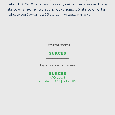
rekord. SLC-40 pobił swój własny rekord największej liczby
startów z jednej wyrzutni, wykonując 56 startów w tym
roku, w porównaniu z 55 startami w zeszłym roku.
__________________
Rezultat startu
SUKCES
__________________
Lądowanie boostera
SUKCES
(ASOG)
ogółem: 373 | tutaj: 85
__________________