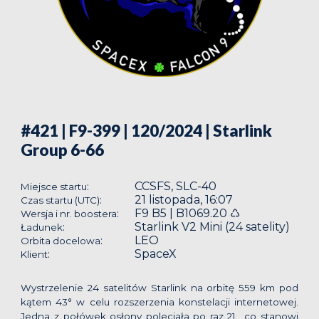
#421 | F9-399 | 120/2024
| Starlink
Group 6-66
CCSFS, SLC-40
:
Miejsce startu
21 listopada, 16:07
:
Czas startu (UTC)
F9 B5 | B1069.20 ♺
:
Wersja i nr. boostera
Starlink V2 Mini (24 satelity)
:
Ładunek
LEO
:
Orbita docelowa
SpaceX
:
Klient
Wystrzelenie 24 satelitów Starlink na orbitę 559 km pod
kątem 43° w celu rozszerzenia konstelacji internetowej.
Jedna z połówek osłony poleciała po raz 21., co stanowi