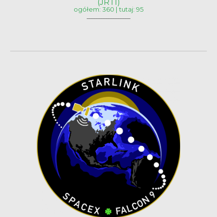
(JRTI)
ogółem: 360 | tutaj: 95
__________________