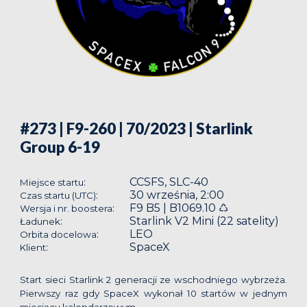
#273 | F9-260 | 70/2023
| Starlink
Group 6-19
CCSFS, SLC-40
:
Miejsce startu
30 września, 2:00
:
Czas startu (UTC)
F9 B5 | B1069.10 ♺
:
Wersja i nr. boostera
Starlink V2 Mini (22 satelity)
:
Ładunek
LEO
:
Orbita docelowa
SpaceX
:
Klient
Start sieci Starlink 2 generacji ze wschodniego wybrzeża.
Pierwszy raz gdy SpaceX wykonał 10 startów w jednym
miesiącu kalendarzowym.