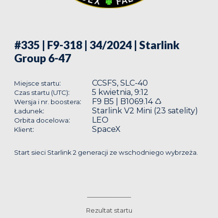
#335 | F9-318 | 34/2024
| Starlink
Group 6-47
CCSFS, SLC-40
:
Miejsce startu
5 kwietnia, 9:12
:
Czas startu (UTC)
F9 B5 | B1069.14 ♺
:
Wersja i nr. boostera
Starlink V2 Mini (23 satelity)
:
Ładunek
LEO
:
Orbita docelowa
SpaceX
:
Klient
Start sieci Starlink 2 generacji ze wschodniego wybrzeża.
__________________
Rezultat startu