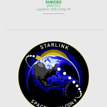
SUKCES
(ASOG)
ogółem: 259 | tutaj: 55
__________________