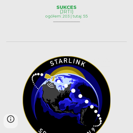
SUKCES
(JRTI)
ogółem: 203 | tutaj: 55
__________________