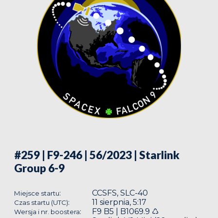
#259 | F9-246 | 56/2023
| Starlink
Group 6-9
CCSFS, SLC-40
:
Miejsce startu
11 sierpnia, 5:17
:
Czas startu (UTC)
F9 B5 | B1069.9 ♺
:
Wersja i nr. boostera