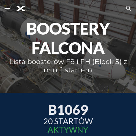
Skip to main content
Skip to navigation
BOOSTERY
FALCONA
Lista boosterów F9 i FH (Block 5) z
min. 1 startem
B1069
20
STARTÓW
AKTYWNY