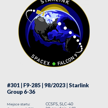
#301 | F9-285 | 98/2023
| Starlink
Group 6-36
CCSFS, SLC-40
:
Miejsce startu