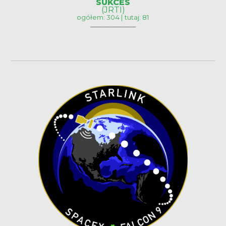
SUKCES
(JRTI)
ogółem: 304 | tutaj: 81
__________________