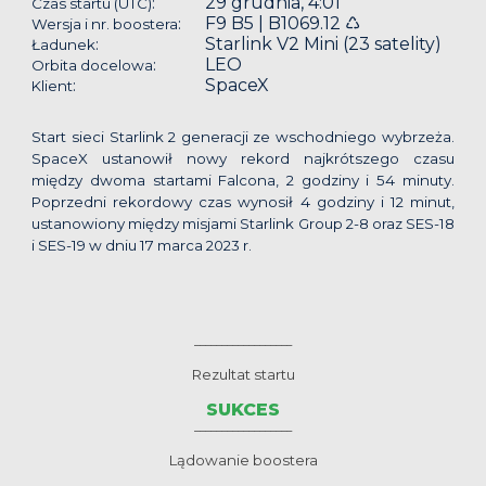
29 grudnia, 4:01
:
Czas startu (UTC)
F9 B5 | B1069.12 ♺
:
Wersja i nr. boostera
Starlink V2 Mini (23 satelity)
:
Ładunek
LEO
:
Orbita docelowa
SpaceX
:
Klient
Start sieci Starlink 2 generacji ze wschodniego wybrzeża.
SpaceX ustanowił nowy rekord najkrótszego czasu
między dwoma startami Falcona, 2 godziny i 54 minuty.
Poprzedni rekordowy czas wynosił 4 godziny i 12 minut,
ustanowiony między misjami Starlink Group 2-8 oraz SES-18
i SES-19 w dniu 17 marca 2023 r.
__________________
Rezultat startu
SUKCES
__________________
Lądowanie boostera