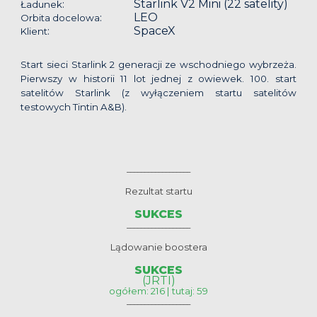
Starlink V2 Mini (22 satelity)
:
Ładunek
LEO
:
Orbita docelowa
SpaceX
:
Klient
Start sieci Starlink 2 generacji ze wschodniego wybrzeża.
Pierwszy w historii 11 lot jednej z owiewek. 100. start
satelitów Starlink (z wyłączeniem startu satelitów
testowych Tintin A&B).
__________________
Rezultat startu
SUKCES
__________________
Lądowanie boostera
SUKCES
(JRTI)
ogółem: 216 | tutaj: 59
__________________