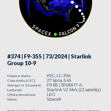
#374 | F9-355 | 73/2024
| Starlink
Group 10-9
KSC, LC-39A
:
Miejsce startu
27 lipca, 5:45
:
Czas startu (UTC)
F9 B5 | B1069.17 ♺
:
Wersja i nr. boostera
Starlink V2 Mini (23 satelity)
:
Ładunek
LEO
:
Orbita docelowa
SpaceX
:
Klient
Start sieci Starlink 2 generacji ze wschodniego wybrzeża.