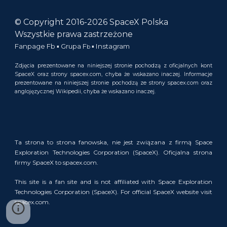
© Copyright 2016-2026
SpaceX Polska
Wszystkie prawa zastrzeżone
Fanpage F
b
▪︎
Grupa F
▪︎
Instagram
b
Zdjęcia prezentowane na niniejszej stronie pochodzą z
oficjaln
ych
kont
SpaceX oraz strony
spacex.com
, chyba że wskazano inaczej. Informacje
prezentowane na niniejszej stronie pochodzą z
e
strony spacex.com oraz
anglojęzycznej Wikipedii,
chyba że wskazano inaczej.
Ta strona to strona fanowska, nie jest związana z firmą Space
Exploration Technologies Corporation (SpaceX). Oficjalna strona
firmy SpaceX to
spacex.com.
This site is a fan site and is not affiliated with Space Exploration
Technologies Corporation (SpaceX). For official SpaceX website visit
spacex.com
.