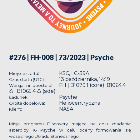
#276 | FH-008 | 73/2023
| Psyche
KSC, LC-39A
:
Miejsce startu
13 października, 14:19
:
Czas startu (UTC)
FH | B1079.1 (core), B1064.4
:
Wersja i nr. boostera
♺ i B1065.4 ♺ (side)
Psyche
:
Ładunek
Heliocentryczna
:
Orbita docelowa
NASA
:
Klient
Misja programu Discovery mająca na celu zbadanie
asteroidy 16 Psyche w celu oceny formowania się
wczesnego Układu Słonecznego.