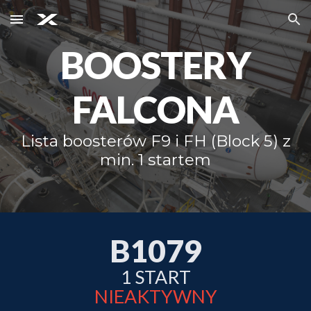
Skip to main content
Skip to navigation
BOOSTERY
FALCONA
Lista boosterów F9 i FH (Block 5) z
min. 1 startem
B107
9
1
START
NIEAKTYWNY