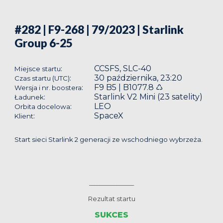
#282 | F9-268 | 79/2023
| Starlink
Group 6-25
CCSFS, SLC-40
:
Miejsce startu
30 października, 23:20
:
Czas startu (UTC)
F9 B5 | B1077.8 ♺
:
Wersja i nr. boostera
Starlink V2 Mini (23 satelity)
:
Ładunek
LEO
:
Orbita docelowa
SpaceX
:
Klient
Start sieci Starlink 2 generacji ze wschodniego wybrzeża.
__________________
Rezultat startu
SUKCES
__________________