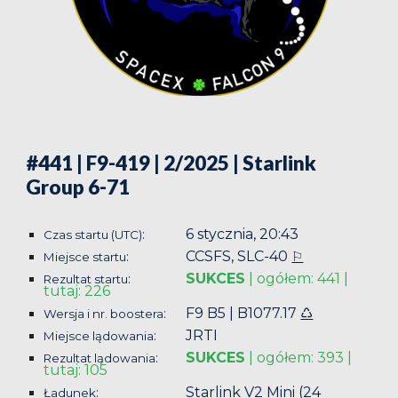
#441 | F9-419 | 2/2025
| Starlink
Group 6-71
6 stycznia, 20:43
:
Czas startu (UTC)
CCSFS, SLC-40
:
⚐
Miejsce startu
SUKCES
| ogółem: 441 |
:
Rezultat
startu
tutaj: 226
F9 B5 | B1077.17
♺
:
Wersja i nr. boostera
JRTI
:
Miejsce lądowania
SUKCES
|
ogółem: 393 |
:
Rezultat lądowania
tutaj: 105
Starlink V2 Mini (24
:
Ładunek