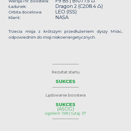
F9 B5 | B1077.5 ♺
:
Wersja i nr. boostera
Dragon 2 (C208.4 ♺)
:
Ładunek
LEO (ISS)
:
Orbita docelowa
NASA
:
Klient
Trzecia misja z krótszym przedłużeniem dyszy MVac,
odpowiednim do misji niskoenergetycznych.
__________________
Rezultat startu
SUKCES
__________________
Lądowanie boostera
SUKCES
(ASOG)
ogółem: 198 | tutaj: 37
__________________