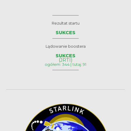
__________________
Rezultat startu
SUKCES
__________________
Lądowanie boostera
SUKCES
(JRTI)
ogółem: 344 | tutaj: 91
__________________