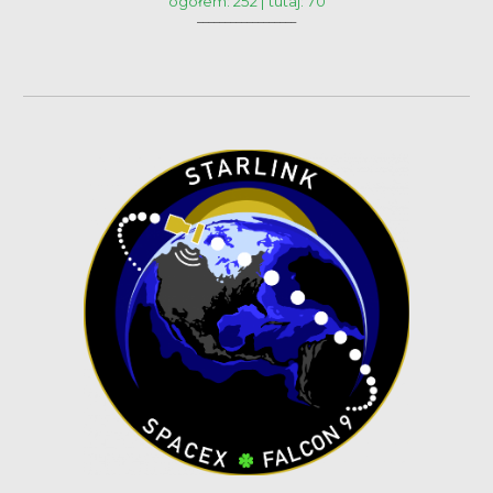
ogółem: 252 | tutaj: 70
__________________