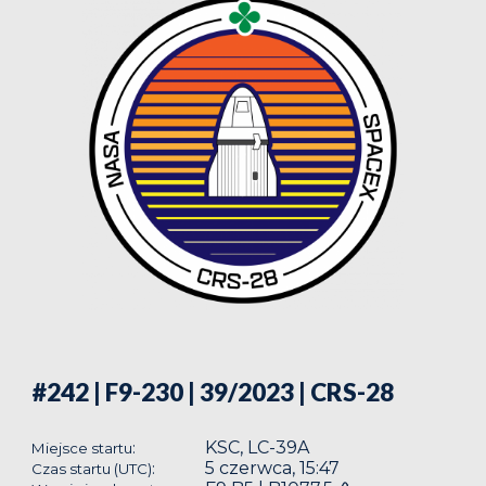
#242 | F9-230 | 39/2023
| CRS-28
KSC, LC-39A
:
Miejsce startu
5 czerwca, 15:47
:
Czas startu (UTC)