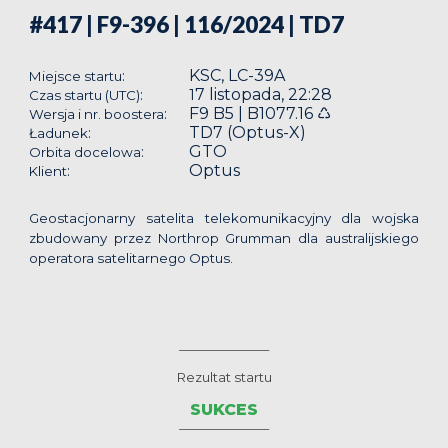
#417 | F9-396 | 116/2024
| TD7
KSC, LC-39A
:
Miejsce startu
7 listopada, 22:28
:
1
Czas startu (UTC)
F9 B5 | B1077.16 ♺
:
Wersja i nr. boostera
TD7 (Optus-X)
:
Ładunek
GTO
:
Orbita docelowa
Optus
:
Klient
Geostacjonarny satelita telekomunikacyjny dla wojska
zbudowany przez Northrop Grumman dla australijskiego
operatora satelitarnego Optus.
__________________
Rezultat startu
SUKCES
__________________