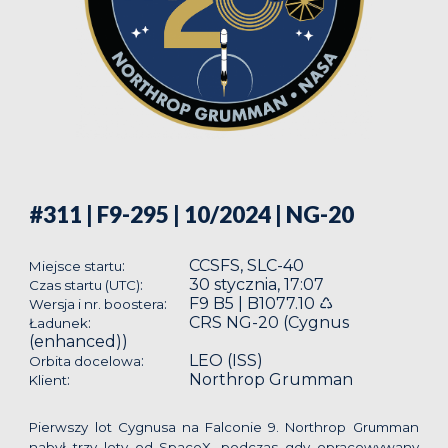
#311 | F9-295 | 10/2024
| NG-20
CCSFS, SLC-40
:
Miejsce startu
30 stycznia, 17:07
:
Czas startu (UTC)
F9 B5 | B1077.10 ♺
:
Wersja i nr. boostera
CRS NG-20 (Cygnus
:
Ładunek
(enhanced))
LEO (ISS)
:
Orbita docelowa
Northrop Grumman
:
Klient
Pierwszy lot Cygnusa na Falconie 9. Northrop Grumman
nabył trzy loty od SpaceX, podczas gdy opracowywany