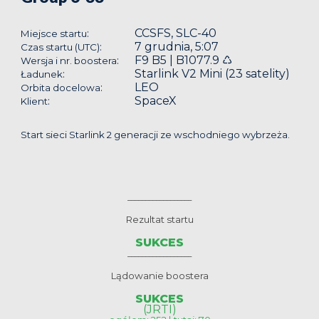
CCSFS, SLC-40
:
Miejsce startu
7 grudnia, 5:07
:
Czas startu (UTC)
F9 B5 | B1077.9 ♺
:
Wersja i nr. boostera
Starlink V2 Mini (23 satelity)
:
Ładunek
LEO
:
Orbita docelowa
SpaceX
:
Klient
Start sieci Starlink 2 generacji ze wschodniego wybrzeża.
__________________
Rezultat startu
SUKCES
__________________
Lądowanie boostera
SUKCES
(JRTI)