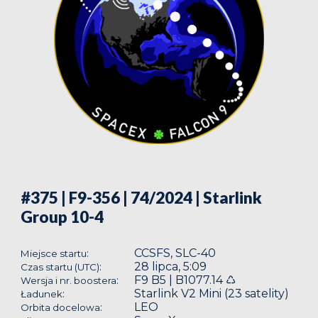
#375 | F9-356 | 74/2024
| Starlink
Group 10-4
CCSFS, SLC-40
:
Miejsce startu
28 lipca, 5:09
:
Czas startu (UTC)
F9 B5 | B1077.14 ♺
:
Wersja i nr. boostera
Starlink V2 Mini (23 satelity)
:
Ładunek
LEO
:
Orbita docelowa