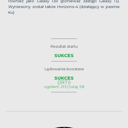
również jako Galaxy 13R (ponieważ zastąpi Galaxy 13).
Wyniesiony został także Horizons-4 (działający w pasmie
Ku)
__________________
Rezultat startu
SUKCES
__________________
Lądowanie boostera
SUKCES
(JRTI)
ogółem: 213 | tutaj: 58
__________________