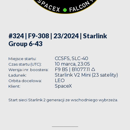
#324 | F9-308 | 23/2024
| Starlink
Group 6-43
CCSFS, SLC-40
:
Miejsce startu
10 marca, 23:05
:
Czas startu (UTC)
F9 B5 | B1077.11 ♺
:
Wersja i nr. boostera
Starlink V2 Mini (23 satelity)
:
Ładunek
LEO
:
Orbita docelowa
SpaceX
:
Klient
Start sieci Starlink 2 generacji ze wschodniego wybrzeża.
__________________