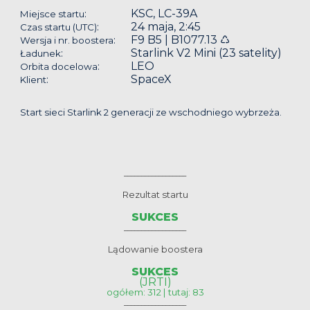
KSC, LC-39A
:
Miejsce startu
24 maja, 2:45
:
Czas startu (UTC)
F9 B5 | B1077.13 ♺
:
Wersja i nr. boostera
Starlink V2 Mini (23 satelity)
:
Ładunek
LEO
:
Orbita docelowa
SpaceX
:
Klient
Start sieci Starlink 2 generacji ze wschodniego wybrzeża.
__________________
Rezultat startu
SUKCES
__________________
Lądowanie boostera
SUKCES
(JRTI)
ogółem: 312 | tutaj: 83
__________________