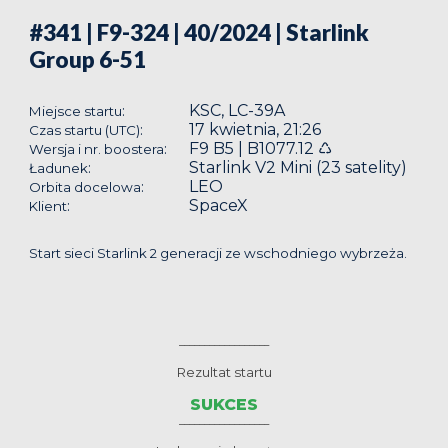
#341 | F9-324 | 40/2024
| Starlink
Group 6-51
KSC, LC-39A
:
Miejsce startu
17 kwietnia, 21:26
:
Czas startu (UTC)
F9 B5 | B1077.12 ♺
:
Wersja i nr. boostera
Starlink V2 Mini (23 satelity)
:
Ładunek
LEO
:
Orbita docelowa
SpaceX
:
Klient
Start sieci Starlink 2 generacji ze wschodniego wybrzeża.
__________________
Rezultat startu
SUKCES
__________________