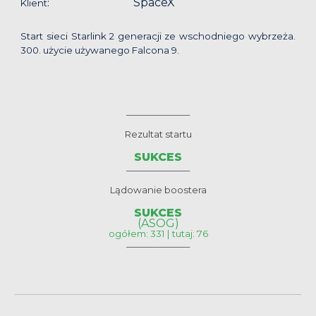
SpaceX
:
Klient
Start sieci Starlink 2 generacji ze wschodniego wybrzeża.
300. użycie używanego Falcona 9.
__________________
Rezultat startu
SUKCES
__________________
Lądowanie boostera
SUKCES
(ASOG)
ogółem: 331 | tutaj: 76
__________________