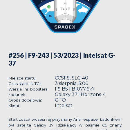
#256 | F9-243 | 53/2023
| Intelsat G-
37
CCSFS, SLC-40
:
Miejsce startu
3 sierpnia, 5:00
:
Czas startu (UTC)
F9 B5 | B1077.6 ♺
:
Wersja i nr. boostera
Galaxy 37 i Horizons-4
:
Ładunek
GTO
:
Orbita docelowa
Intelsat
:
Klient
Start został wcześniej przyznany Arianespace. Ładunkiem
był satelita Galaxy 37 (działający w paśmie C), znany