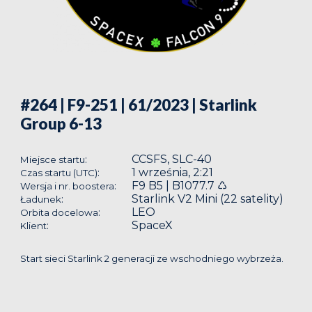
#264 | F9-251 | 61/2023
| Starlink
Group 6-13
CCSFS, SLC-40
:
Miejsce startu
1 września, 2:21
:
Czas startu (UTC)
F9 B5 | B1077.7 ♺
:
Wersja i nr. boostera
Starlink V2 Mini (22 satelity)
:
Ładunek
LEO
:
Orbita docelowa
SpaceX
:
Klient
Start sieci Starlink 2 generacji ze wschodniego wybrzeża.