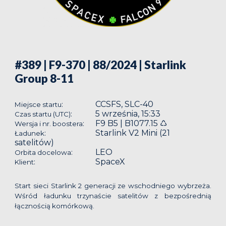
#389 | F9-370 | 88/2024
| Starlink
Group 8-11
CCSFS, SLC-40
:
Miejsce startu
5 września, 15:33
:
Czas startu (UTC)
F9 B5 | B1077.15 ♺
:
Wersja i nr. boostera
Starlink V2 Mini (21
:
Ładunek
satelitów)
LEO
:
Orbita docelowa
SpaceX
:
Klient
Start sieci Starlink 2 generacji ze wschodniego wybrzeża.
Wśród ładunku trzynaście satelitów z bezpośrednią
łącznością komórkową.