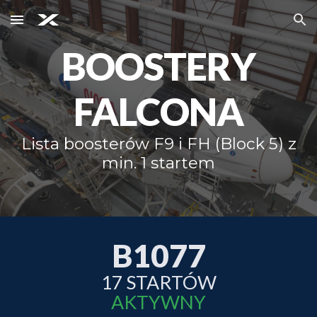
Skip to main content
Skip to navigation
BOOSTERY
FALCONA
Lista boosterów F9 i FH (Block 5) z
min. 1 startem
B1077
17
STARTÓW
AKTYWNY