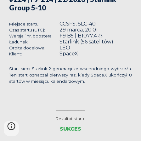
Group 5-10
CCSFS, SLC-40
:
Miejsce startu
29 marca, 20:01
:
Czas startu (UTC)
F9 B5 | B1077.4 ♺
:
Wersja i nr. boostera
Starlink (56 satelitów)
:
Ładunek
LEO
:
Orbita docelowa
SpaceX
:
Klient
Start sieci Starlink 2 generacji ze wschodniego wybrzeża.
Ten start oznaczał pierwszy raz, kiedy SpaceX ukończył 8
startów w miesiącu kalendarzowym.
__________________
Rezultat startu
SUKCES
__________________