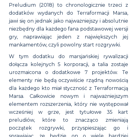
Preludium (2018) to chronologicznie trzeci z
dodatków wydanych do Terraformacji Marsa,
jawi się on jednak jako najważniejszy i absolutnie
niezbędny dla każdego fana podstawowej wersji
gry, naprawiając jeden z największych jej
mankamentów, czyli powolny start rozgrywki.
W tym dodatku do marsjańskiej rywalizacji
dołącza kolejnych 5 korporacji, a talia zostaje
urozmaicona o dodatkowe 7 projektów. Te
elementy nie będą oczywiście rządną nowością
dla każdego kto miał styczność z Terraformacją
Marsa. Całkowicie nowym i najważniejszym
elementem rozszerzenia, który nie występował
wcześniej w grze, jest tytułowe 35 kart
preludiów, które to
znacząco zmieniają
początek rozgrywki, przyspieszając
g
o i
sprawiając, że
będzie on o wiele bardziej