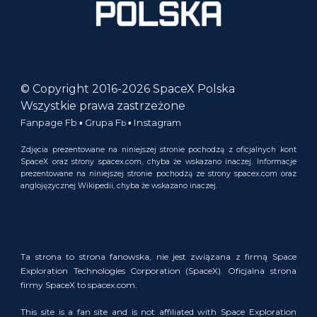
© Copyright 2016-2026
SpaceX Polska
Wszystkie prawa zastrzeżone
Fanpage F
b
▪︎
Grupa F
▪︎
Instagram
b
Zdjęcia prezentowane na niniejszej stronie pochodzą z
oficjaln
ych
kont
SpaceX oraz strony
spacex.com
, chyba że wskazano inaczej. Informacje
prezentowane na niniejszej stronie pochodzą z
e
strony spacex.com oraz
anglojęzycznej Wikipedii,
chyba że wskazano inaczej.
Ta strona to strona fanowska, nie jest związana z firmą Space
Exploration Technologies Corporation (SpaceX). Oficjalna strona
firmy SpaceX to
spacex.com.
This site is a fan site and is not affiliated with Space Exploration