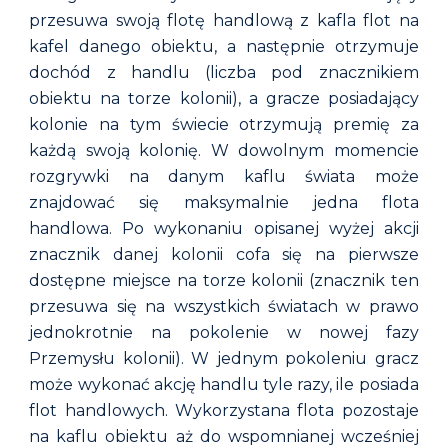
przesuwa swoją flotę handlową z kafla flot na
kafel danego obiektu, a n
astępnie otrzymuje
dochód z handlu (liczba pod znacznikiem
obiektu na torze kolonii), a gracze posiadający
kolonie na tym
świecie
otrzymują premię za
każdą swoją kolonię.
W dowolnym momencie
rozgrywki na danym kaflu świata może
znajdować się maksymalnie jedna flota
handlowa. Po wykonaniu opisanej wyżej akcji
znacznik danej kolonii cofa się na pierwsze
dostępne miejsce na torze kolonii (znacznik ten
przesuwa się na wszystkich światach w prawo
jednokrotnie na pokolenie w nowej fazy
Przemysłu kolonii). W jednym pokoleniu gracz
może wykonać akcję handlu tyle razy, ile posiada
flot handlowych. Wykorzystana flota pozostaje
na kaflu obiektu aż do wspomnianej wcześniej