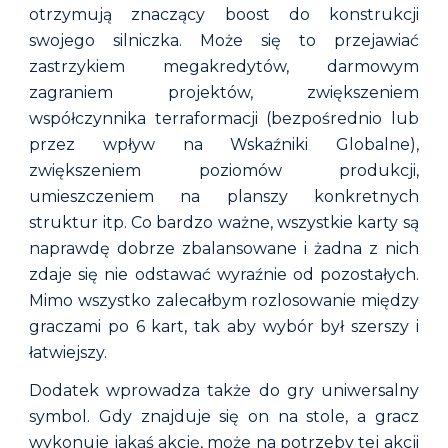
otrzymują znaczący boost do konstrukcji
swojego silniczka. Może się to przejawiać
zastrzykiem megakredytów, darmowym
zagraniem projektów, zwiększeniem
współczynnika terraformacji (bezpośrednio lub
przez wpływ na Wskaźniki Globalne),
zwiększeniem poziomów produkcji,
umieszczeniem na planszy konkretnych
struktur itp. Co bardzo ważne, w
szystkie karty są
na
prawdę dobrze zbalansowane
i
żadna z nich
zdaje się nie
odstawać
wyraźnie od pozostałych.
Mimo wszystko zalecałbym rozlosowanie między
graczami po 6 kart, tak aby wybór był szerszy
i
łatwiejszy.
Dodatek wprowadza także do gry uniwersalny
symbol. Gdy znajduje się on na stole, a gracz
wykonuje jakąś akcję, może na potrzeby tej akcji